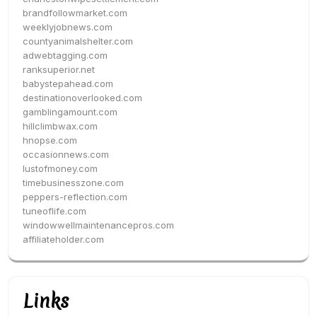
brandfollowmarket.com
weeklyjobnews.com
countyanimalshelter.com
adwebtagging.com
ranksuperior.net
babystepahead.com
destinationoverlooked.com
gamblingamount.com
hillclimbwax.com
hnopse.com
occasionnews.com
lustofmoney.com
timebusinesszone.com
peppers-reflection.com
tuneoflife.com
windowwellmaintenancepros.com
affiliateholder.com
Links