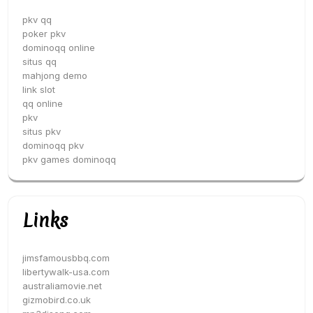
pkv qq
poker pkv
dominoqq online
situs qq
mahjong demo
link slot
qq online
pkv
situs pkv
dominoqq pkv
pkv games dominoqq
Links
jimsfamousbbq.com
libertywalk-usa.com
australiamovie.net
gizmobird.co.uk