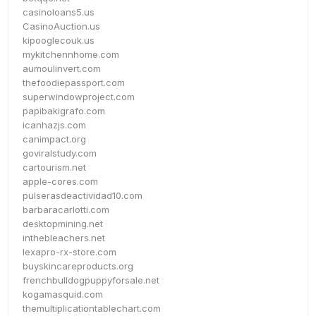
casinoloans5.us
CasinoAuction.us
kipooglecouk.us
mykitchennhome.com
aumoulinvert.com
thefoodiepassport.com
superwindowproject.com
papibakigrafo.com
icanhazjs.com
canimpact.org
goviralstudy.com
cartourism.net
apple-cores.com
pulserasdeactividad10.com
barbaracarlotti.com
desktopmining.net
inthebleachers.net
lexapro-rx-store.com
buyskincareproducts.org
frenchbulldogpuppyforsale.net
kogamasquid.com
themultiplicationtablechart.com