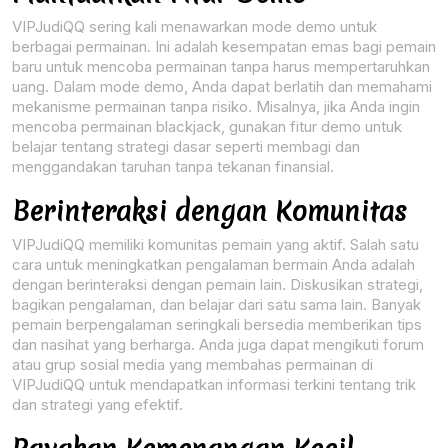
VIPJudiQQ sering kali menawarkan mode demo untuk
berbagai permainan. Ini adalah kesempatan emas bagi pemain
baru untuk mencoba permainan tanpa harus mempertaruhkan
uang. Dalam mode demo, Anda dapat berlatih dan memahami
mekanisme permainan tanpa risiko. Misalnya, jika Anda ingin
mencoba permainan blackjack, gunakan fitur demo untuk
belajar tentang strategi dasar seperti membagi dan
menggandakan taruhan tanpa tekanan finansial.
Berinteraksi dengan Komunitas
VIPJudiQQ memiliki komunitas pemain yang aktif. Salah satu
cara untuk meningkatkan pengalaman bermain Anda adalah
dengan berinteraksi dengan pemain lain. Diskusikan strategi,
bagikan pengalaman, dan belajar dari satu sama lain. Banyak
pemain berpengalaman seringkali bersedia memberikan tips
dan nasihat yang berharga. Anda juga dapat mengikuti forum
atau grup sosial media yang membahas permainan di
VIPJudiQQ untuk mendapatkan informasi terkini tentang trik
dan strategi yang efektif.