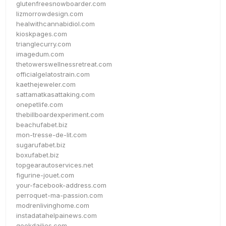
glutenfreesnowboarder.com
lizmorrowdesign.com
healwithcannabidiol.com
kioskpages.com
trianglecurry.com
imagedum.com
thetowerswellnessretreat.com
officialgelatostrain.com
kaethejeweler.com
sattamatkasattaking.com
onepetlife.com
thebillboardexperiment.com
beachufabet.biz
mon-tresse-de-lit.com
sugarufabet.biz
boxufabet.biz
topgearautoservices.net
figurine-jouet.com
your-facebook-address.com
perroquet-ma-passion.com
modrenlivinghome.com
instadatahelpainews.com
geekdailies.com