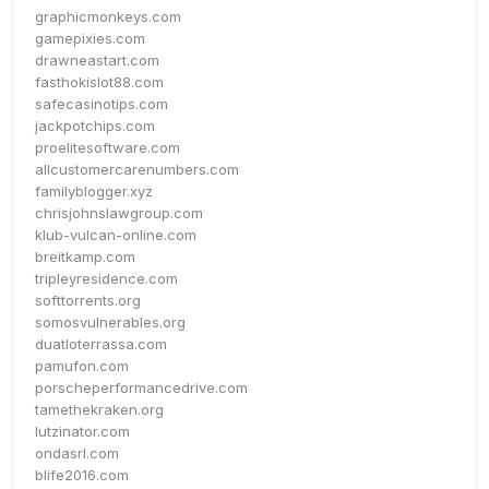
graphicmonkeys.com
gamepixies.com
drawneastart.com
fasthokislot88.com
safecasinotips.com
jackpotchips.com
proelitesoftware.com
allcustomercarenumbers.com
familyblogger.xyz
chrisjohnslawgroup.com
klub-vulcan-online.com
breitkamp.com
tripleyresidence.com
softtorrents.org
somosvulnerables.org
duatloterrassa.com
pamufon.com
porscheperformancedrive.com
tamethekraken.org
lutzinator.com
ondasrl.com
blife2016.com