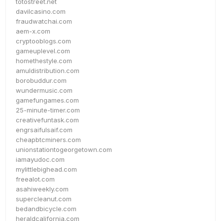
totostreet.net
davilcasino.com
fraudwatchai.com
aem-x.com
cryptooblogs.com
gameuplevel.com
homethestyle.com
amuldistribution.com
borobuddur.com
wundermusic.com
gamefungames.com
25-minute-timer.com
creativefuntask.com
engrsaifulsaif.com
cheapbtcminers.com
unionstationtogeorgetown.com
iamayudoc.com
mylittlebighead.com
freealot.com
asahiweekly.com
supercleanut.com
bedandbicycle.com
heraldcalifornia.com