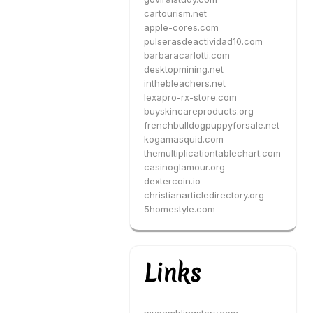
cartourism.net
apple-cores.com
pulserasdeactividad10.com
barbaracarlotti.com
desktopmining.net
inthebleachers.net
lexapro-rx-store.com
buyskincareproducts.org
frenchbulldogpuppyforsale.net
kogamasquid.com
themultiplicationtablechart.com
casinoglamour.org
dextercoin.io
christianarticledirectory.org
5homestyle.com
Links