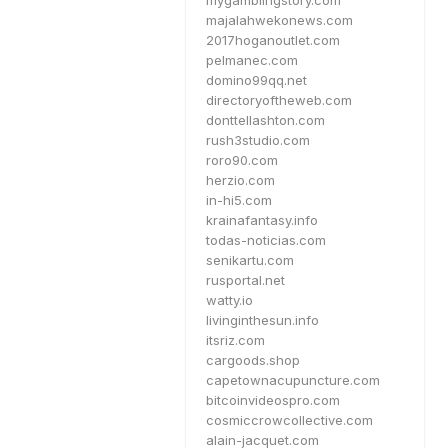
mygamblingstory.com
majalahwekonews.com
2017hoganoutlet.com
pelmanec.com
domino99qq.net
directoryoftheweb.com
donttellashton.com
rush3studio.com
roro90.com
herzio.com
in-hi5.com
krainafantasy.info
todas-noticias.com
senikartu.com
rusportal.net
watty.io
livinginthesun.info
itsriz.com
cargoods.shop
capetownacupuncture.com
bitcoinvideospro.com
cosmiccrowcollective.com
alain-jacquet.com