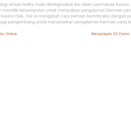
ogi virtual reality mulai diintegrasikan ke dalam permainan kasino. 
n memiliki kesempatan untuk merasakan pengalaman bermain yang
 kasino fisik. Hal ini mengubah cara pemain berinteraksi dengan 
agi pengembang untuk menawarkan pengalaman bermain yang le
du Online
Menjelajahi 20 Demo 
n