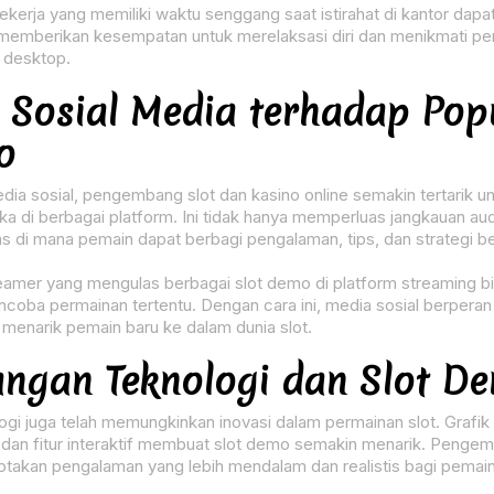
kerja yang memiliki waktu senggang saat istirahat di kantor da
i memberikan kesempatan untuk merelaksasi diri dan menikmati pe
 desktop.
 Sosial Media terhadap Popu
o
ia sosial, pengembang slot dan kasino online semakin tertarik
a di berbagai platform. Ini tidak hanya memperluas jangkauan audi
 di mana pemain dapat berbagi pengalaman, tips, dan strategi b
eamer yang mengulas berbagai slot demo di platform streaming bi
coba permainan tertentu. Dengan cara ini, media sosial berperan 
menarik pemain baru ke dalam dunia slot.
ngan Teknologi dan Slot D
i juga telah memungkinkan inovasi dalam permainan slot. Grafik y
dan fitur interaktif membuat slot demo semakin menarik. Pengem
takan pengalaman yang lebih mendalam dan realistis bagi pemain