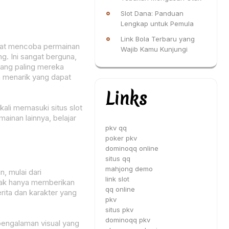
Slot Dana: Panduan
Lengkap untuk Pemula
Link Bola Terbaru yang
apat mencoba permainan
Wajib Kamu Kunjungi
. Ini sangat berguna,
yang paling mereka
a menarik yang dapat
Links
ali memasuki situs slot
ainan lainnya, belajar
pkv qq
poker pkv
dominoqq online
situs qq
mahjong demo
 mulai dari
link slot
dak hanya memberikan
qq online
ita dan karakter yang
pkv
situs pkv
dominoqq pkv
pengalaman visual yang