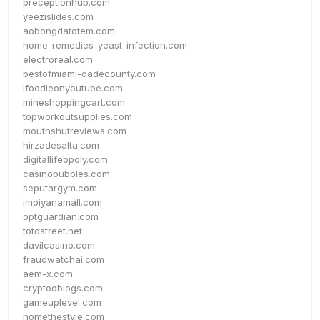
preceptionhub.com
yeezislides.com
aobongdatotem.com
home-remedies-yeast-infection.com
electroreal.com
bestofmiami-dadecounty.com
ifoodieonyoutube.com
mineshoppingcart.com
topworkoutsupplies.com
mouthshutreviews.com
hirzadesalta.com
digitallifeopoly.com
casinobubbles.com
seputargym.com
impiyanamall.com
optguardian.com
totostreet.net
davilcasino.com
fraudwatchai.com
aem-x.com
cryptooblogs.com
gameuplevel.com
homethestyle.com