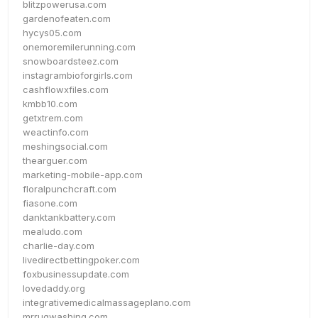
blitzpowerusa.com
gardenofeaten.com
hycys05.com
onemoremilerunning.com
snowboardsteez.com
instagrambioforgirls.com
cashflowxfiles.com
kmbb10.com
getxtrem.com
weactinfo.com
meshingsocial.com
thearguer.com
marketing-mobile-app.com
floralpunchcraft.com
fiasone.com
danktankbattery.com
mealudo.com
charlie-day.com
livedirectbettingpoker.com
foxbusinessupdate.com
lovedaddy.org
integrativemedicalmassageplano.com
mrrugwashing.com