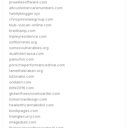
proelitesoftware.com
allcustomercarenumbers.com
familyblogger.xyz
chrisjohnslawgroup.com
klub-vulcan-online.com
breitkamp.com
tripleyresidence.com
softtorrents.org
somosvulnerables.org
duatloterrassa.com
pamufon.com
porscheperformancedrive.com
tamethekraken.org
lutzinator.com
ondasrl.com
blife2016.com
glutenfreesnowboarder.com
lizmorrowdesign.com
healwithcannabidiol.com
kioskpages.com
trianglecurry.com
imagedum.com
thetowerswellnessretreat.com