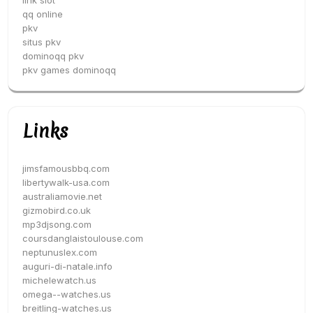
link slot
qq online
pkv
situs pkv
dominoqq pkv
pkv games dominoqq
Links
jimsfamousbbq.com
libertywalk-usa.com
australiamovie.net
gizmobird.co.uk
mp3djsong.com
coursdanglaistoulouse.com
neptunuslex.com
auguri-di-natale.info
michelewatch.us
omega--watches.us
breitling-watches.us