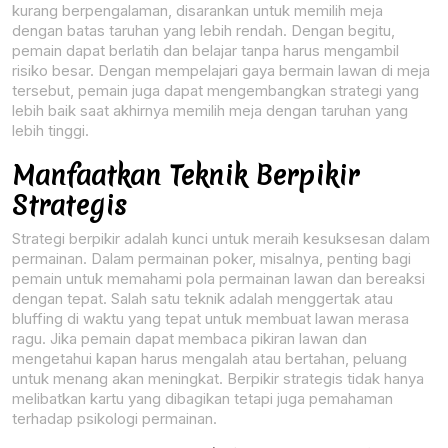
kurang berpengalaman, disarankan untuk memilih meja
dengan batas taruhan yang lebih rendah. Dengan begitu,
pemain dapat berlatih dan belajar tanpa harus mengambil
risiko besar. Dengan mempelajari gaya bermain lawan di meja
tersebut, pemain juga dapat mengembangkan strategi yang
lebih baik saat akhirnya memilih meja dengan taruhan yang
lebih tinggi.
Manfaatkan Teknik Berpikir
Strategis
Strategi berpikir adalah kunci untuk meraih kesuksesan dalam
permainan. Dalam permainan poker, misalnya, penting bagi
pemain untuk memahami pola permainan lawan dan bereaksi
dengan tepat. Salah satu teknik adalah menggertak atau
bluffing di waktu yang tepat untuk membuat lawan merasa
ragu. Jika pemain dapat membaca pikiran lawan dan
mengetahui kapan harus mengalah atau bertahan, peluang
untuk menang akan meningkat. Berpikir strategis tidak hanya
melibatkan kartu yang dibagikan tetapi juga pemahaman
terhadap psikologi permainan.