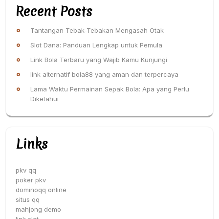
Recent Posts
Tantangan Tebak-Tebakan Mengasah Otak
Slot Dana: Panduan Lengkap untuk Pemula
Link Bola Terbaru yang Wajib Kamu Kunjungi
link alternatif bola88 yang aman dan terpercaya
Lama Waktu Permainan Sepak Bola: Apa yang Perlu
Diketahui
Links
pkv qq
poker pkv
dominoqq online
situs qq
mahjong demo