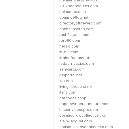
majalahwekonews.com
2017hoganoutlet.com
pelmanec.com
domino99qq.net
directoryoftheweb.com
donttellashton.com
rush3studio.com
roro90.com
herzio.com
in-hi5.com
krainafantasy.info
todas-noticias.com
senikartu.com
rusportal.net
watty.io
livinginthesun.info
itsriz.com
cargoods.shop
capetownacupuncture.com
bitcoinvideospro.com
cosmiccrowcollective.com
alain-jacquet.com
gotisouizakayabakeneko.com