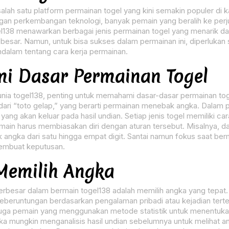
lah satu platform permainan togel yang kini semakin populer di 
ngan perkembangan teknologi, banyak pemain yang beralih ke perj
l138 menawarkan berbagai jenis permainan togel yang menarik da
sar. Namun, untuk bisa sukses dalam permainan ini, diperlukan s
lam tentang cara kerja permainan.
 Dasar Permainan Togel
a togel138, penting untuk memahami dasar-dasar permainan togel
ari “toto gelap,” yang berarti permainan menebak angka. Dalam p
ang akan keluar pada hasil undian. Setiap jenis togel memiliki ca
ain harus membiasakan diri dengan aturan tersebut. Misalnya, da
angka dari satu hingga empat digit. Santai namun fokus saat berm
embuat keputusan.
 Memilih Angka
terbesar dalam bermain togel138 adalah memilih angka yang tepa
beruntungan berdasarkan pengalaman pribadi atau kejadian terte
uga pemain yang menggunakan metode statistik untuk menentuka
reka mungkin menganalisis hasil undian sebelumnya untuk melihat a