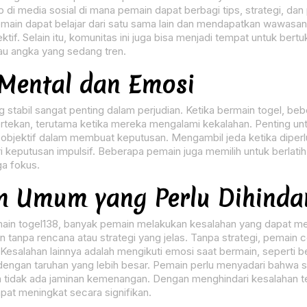
 di media sosial di mana pemain dapat berbagi tips, strategi, d
 pemain dapat belajar dari satu sama lain dan mendapatkan wawasan
ktif. Selain itu, komunitas ini juga bisa menjadi tempat untuk bertu
tau angka yang sedang tren.
Mental dan Emosi
 stabil sangat penting dalam perjudian. Ketika bermain togel, b
rtekan, terutama ketika mereka mengalami kekalahan. Penting un
objektif dalam membuat keputusan. Mengambil jeda ketika diperl
 keputusan impulsif. Beberapa pemain juga memilih untuk berlatih
ga fokus.
n Umum yang Perlu Dihinda
main togel138, banyak pemain melakukan kesalahan yang dapat me
n tanpa rencana atau strategi yang jelas. Tanpa strategi, pemain
 Kesalahan lainnya adalah mengikuti emosi saat bermain, seperti 
engan taruhan yang lebih besar. Pemain perlu menyadari bahwa s
 tidak ada jaminan kemenangan. Dengan menghindari kesalahan t
at meningkat secara signifikan.