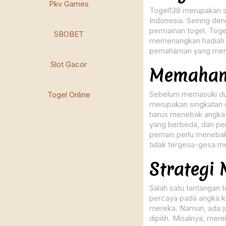
Pkv Games
Togel138 merupakan sa
Indonesia. Seiring de
permainan togel. Toge
SBOBET
memenangkan hadiah be
pemahaman yang menda
Slot Gacor
Memahami
Sebelum memasuki duni
Togel Online
merupakan singkatan d
harus menebak angka y
yang berbeda, dan pem
pemain perlu menebak 
tidak tergesa-gesa m
Strategi
Salah satu tantangan 
percaya pada angka ke
mereka. Namun, ada j
dipilih. Misalnya, me