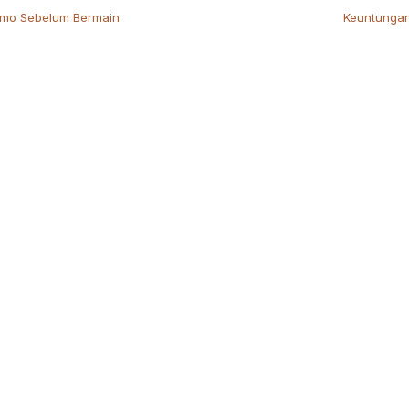
emo Sebelum Bermain
Keuntungan
n