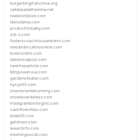
burgerkingfranchise.org
vallarpadathamma.net
realworldsize.com
teknolama.com
productforbaby.com
orb-z.com
fosterscoachhousetavern.com
mesasdecultivoonline.com
boilersnbits.com
latestviralpost.com
newfreearticle.com
blitzpowerusa.com
gardenofeaten.com
hycys05.com
onemoremilerunning.com
snowboardsteez.com
instagrambioforgirls.com
cashflowxfiles.com
kmbb10.com
getxtrem.com
weactinfo.com
meshingsocial.com