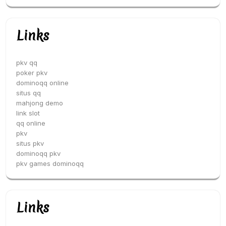
Links
pkv qq
poker pkv
dominoqq online
situs qq
mahjong demo
link slot
qq online
pkv
situs pkv
dominoqq pkv
pkv games dominoqq
Links