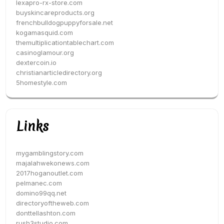
lexapro-rx-store.com
buyskincareproducts.org
frenchbulldogpuppyforsale.net
kogamasquid.com
themultiplicationtablechart.com
casinoglamour.org
dextercoin.io
christianarticledirectory.org
5homestyle.com
Links
mygamblingstory.com
majalahwekonews.com
2017hoganoutlet.com
pelmanec.com
domino99qq.net
directoryoftheweb.com
donttellashton.com
rush3studio.com