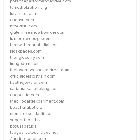
porscheperformancedrive.com
tamethekraken.org
lutzinator.com
ondasrl.com
blife2016.com
glutenfreesnowboarder.com
lizmorrowdesign.com
healwithcannabidiol.com
kioskpages.com
trianglecurry.com
imagedum.com
thetowerswellnessretreat.com
officialgelatostrain.com
kaethejeweler.com
sattamatkasattaking.com
onepetlife.com
thebillboardexperiment.com
beachufabet.biz
mon-tresse-de-lit.com
sugarufabet.biz
boxufabet.biz
topgearautoservices.net
figurine-jouet.com