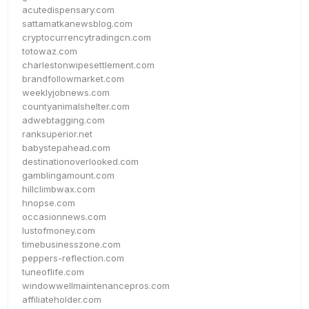
acutedispensary.com
sattamatkanewsblog.com
cryptocurrencytradingcn.com
totowaz.com
charlestonwipesettlement.com
brandfollowmarket.com
weeklyjobnews.com
countyanimalshelter.com
adwebtagging.com
ranksuperior.net
babystepahead.com
destinationoverlooked.com
gamblingamount.com
hillclimbwax.com
hnopse.com
occasionnews.com
lustofmoney.com
timebusinesszone.com
peppers-reflection.com
tuneoflife.com
windowwellmaintenancepros.com
affiliateholder.com