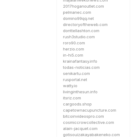
majalahwekonews.com
2017hoganoutlet.com
pelmanec.com
domino99qq.net
directoryoftheweb.com
donttellashton.com
rush3studio.com
roro90.com
herzio.com
in-hi5.com
krainafantasy.info
todas-noticias.com
senikartu.com
rusportal.net
watty.io
livinginthesun.info
itsriz.com
cargoods.shop
capetownacupuncture.com
bitcoinvideospro.com
cosmiccrowcollective.com
alain-jacquet.com
gotisouizakayabakeneko.com