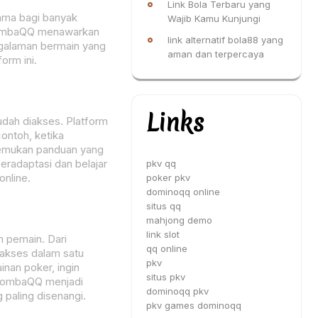
Link Bola Terbaru yang
tama bagi banyak
Wajib Kamu Kunjungi
, LombaQQ menawarkan
link alternatif bola88 yang
ngalaman bermain yang
aman dan terpercaya
orm ini.
Links
dah diakses. Platform
ontoh, ketika
nemukan panduan yang
eradaptasi dan belajar
pkv qq
online.
poker pkv
dominoqq online
situs qq
mahjong demo
link slot
 pemain. Dari
qq online
akses dalam satu
pkv
nan poker, ingin
situs pkv
 LombaQQ menjadi
dominoqq pkv
paling disenangi.
pkv games dominoqq