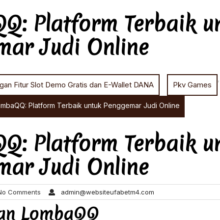
: Platform Terbaik u
ar Judi Online
,
ngan Fitur Slot Demo Gratis dan E-Wallet DANA
Pkv Games
mbaQQ: Platform Terbaik untuk Penggemar Judi Online
: Platform Terbaik u
ar Judi Online
o Comments
admin@websiteufabetm4.com
lan LombaQQ