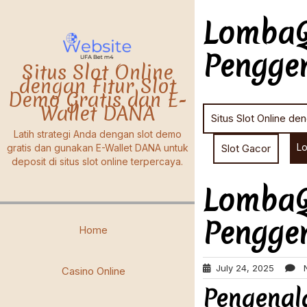
Skip
LombaQQ
to
content
Penggem
Situs Slot Online
dengan Fitur Slot
Demo Gratis dan E-
Wallet DANA
Situs Slot Online de
Latih strategi Anda dengan slot demo
Lo
gratis dan gunakan E-Wallet DANA untuk
Slot Gacor
deposit di situs slot online terpercaya.
LombaQQ
Penggem
Home
July 24, 2025
N
Casino Online
Pengena