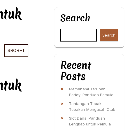
ntuk
Search
Search
,
SBOBET
Recent
Posts
ntuk
Memahami Taruhan
Parlay: Panduan Pemula
Tantangan Tebak-
Tebakan Mengasah Otak
Slot Dana: Panduan
Lengkap untuk Pemula