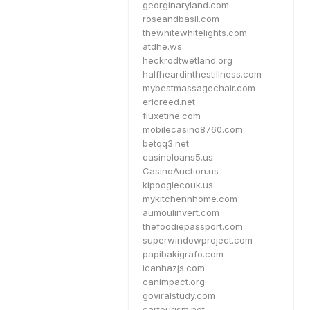
georginaryland.com
roseandbasil.com
thewhitewhitelights.com
atdhe.ws
heckrodtwetland.org
halfheardinthestillness.com
mybestmassagechair.com
ericreed.net
fluxetine.com
mobilecasino8760.com
betqq3.net
casinoloans5.us
CasinoAuction.us
kipooglecouk.us
mykitchennhome.com
aumoulinvert.com
thefoodiepassport.com
superwindowproject.com
papibakigrafo.com
icanhazjs.com
canimpact.org
goviralstudy.com
cartourism.net