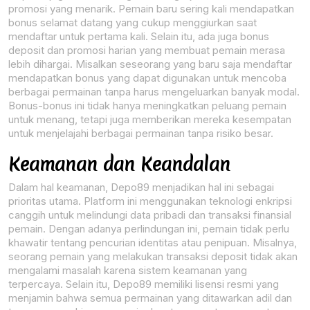
promosi yang menarik. Pemain baru sering kali mendapatkan
bonus selamat datang yang cukup menggiurkan saat
mendaftar untuk pertama kali. Selain itu, ada juga bonus
deposit dan promosi harian yang membuat pemain merasa
lebih dihargai. Misalkan seseorang yang baru saja mendaftar
mendapatkan bonus yang dapat digunakan untuk mencoba
berbagai permainan tanpa harus mengeluarkan banyak modal.
Bonus-bonus ini tidak hanya meningkatkan peluang pemain
untuk menang, tetapi juga memberikan mereka kesempatan
untuk menjelajahi berbagai permainan tanpa risiko besar.
Keamanan dan Keandalan
Dalam hal keamanan, Depo89 menjadikan hal ini sebagai
prioritas utama. Platform ini menggunakan teknologi enkripsi
canggih untuk melindungi data pribadi dan transaksi finansial
pemain. Dengan adanya perlindungan ini, pemain tidak perlu
khawatir tentang pencurian identitas atau penipuan. Misalnya,
seorang pemain yang melakukan transaksi deposit tidak akan
mengalami masalah karena sistem keamanan yang
terpercaya. Selain itu, Depo89 memiliki lisensi resmi yang
menjamin bahwa semua permainan yang ditawarkan adil dan