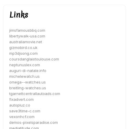
Links
jimsfamousbbq.com
libertywalk-usa.com
australiamovie.net
gizmobird.co.uk
mp3djsong.com
coursdanglaistoulouse.com
neptunuslex.com
auguri-di-natale.info
michelewatch.us
omega--watches.us
breitling-watches.us
tgarnettcentrallautoads.com
fixadvert.com
autopluz.co
save3time-c.com
vexonhcf.com
demos-pixelsparadise.com
mediatitude.com