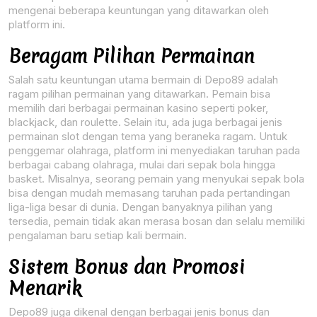
mengenai beberapa keuntungan yang ditawarkan oleh
platform ini.
Beragam Pilihan Permainan
Salah satu keuntungan utama bermain di Depo89 adalah
ragam pilihan permainan yang ditawarkan. Pemain bisa
memilih dari berbagai permainan kasino seperti poker,
blackjack, dan roulette. Selain itu, ada juga berbagai jenis
permainan slot dengan tema yang beraneka ragam. Untuk
penggemar olahraga, platform ini menyediakan taruhan pada
berbagai cabang olahraga, mulai dari sepak bola hingga
basket. Misalnya, seorang pemain yang menyukai sepak bola
bisa dengan mudah memasang taruhan pada pertandingan
liga-liga besar di dunia. Dengan banyaknya pilihan yang
tersedia, pemain tidak akan merasa bosan dan selalu memiliki
pengalaman baru setiap kali bermain.
Sistem Bonus dan Promosi
Menarik
Depo89 juga dikenal dengan berbagai jenis bonus dan