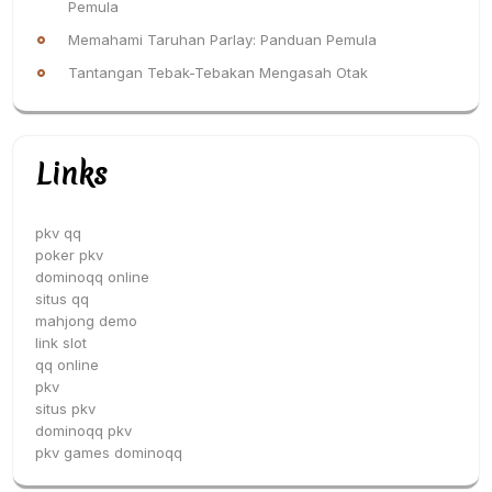
Pemula
Memahami Taruhan Parlay: Panduan Pemula
Tantangan Tebak-Tebakan Mengasah Otak
Links
pkv qq
poker pkv
dominoqq online
situs qq
mahjong demo
link slot
qq online
pkv
situs pkv
dominoqq pkv
pkv games dominoqq