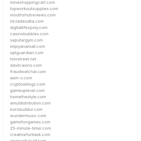
mineshoppingcart.com
topworkoutsupplies.com
mouthshutreviews.com
hirzadesalta.com
digitallifeopoly.com
casinobubbles.com
seputargym.com
impiyanamall.com
optguardian.com
totostreet.net
davilcasino.com
fraudwatchai.com
aem-x.com
cryptooblogs.com
gameuplevel.com
homethestyle.com
amuldistribution.com
borobuddur.com
wundermusic.com
gamefungames.com
25-minute-timer.com
creativefuntask.com
engrsaifulsaif.com