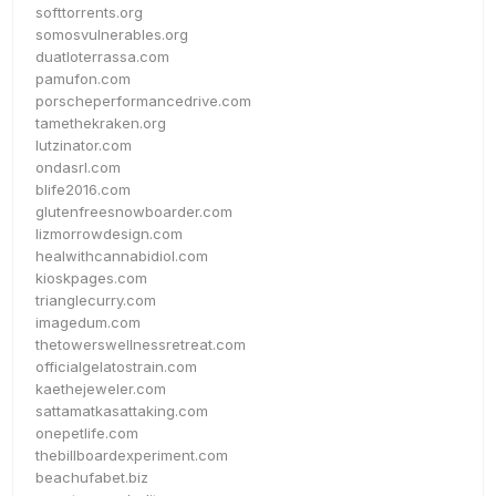
softtorrents.org
somosvulnerables.org
duatloterrassa.com
pamufon.com
porscheperformancedrive.com
tamethekraken.org
lutzinator.com
ondasrl.com
blife2016.com
glutenfreesnowboarder.com
lizmorrowdesign.com
healwithcannabidiol.com
kioskpages.com
trianglecurry.com
imagedum.com
thetowerswellnessretreat.com
officialgelatostrain.com
kaethejeweler.com
sattamatkasattaking.com
onepetlife.com
thebillboardexperiment.com
beachufabet.biz