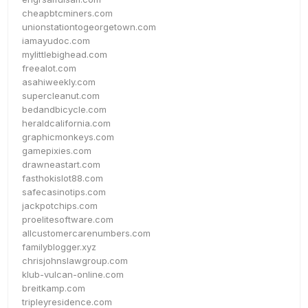
cheapbtcminers.com
unionstationtogeorgetown.com
iamayudoc.com
mylittlebighead.com
freealot.com
asahiweekly.com
supercleanut.com
bedandbicycle.com
heraldcalifornia.com
graphicmonkeys.com
gamepixies.com
drawneastart.com
fasthokislot88.com
safecasinotips.com
jackpotchips.com
proelitesoftware.com
allcustomercarenumbers.com
familyblogger.xyz
chrisjohnslawgroup.com
klub-vulcan-online.com
breitkamp.com
tripleyresidence.com