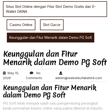
Situs Slot Online dengan Fitur Slot Demo Gratis dan E-
Wallet DANA
,
Casino Online
Slot Gacor
Keunggulan dan Fitur Menarik dalam Demo PG Soft
Keunggulan dan Fitur
Menarik dalam Demo PG Soft
May 15,
No
2026
Comments
admin@websiteufabetm4.com
Keunggulan dan Fitur Menarik
dalam Demo PG Soft
PG Soft telah menjadi salah satu pengembang perangkat
lunak permainan kasino online yang paling dikenal di industri.