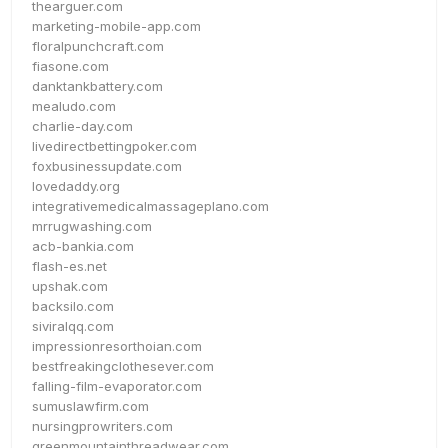
thearguer.com
marketing-mobile-app.com
floralpunchcraft.com
fiasone.com
danktankbattery.com
mealudo.com
charlie-day.com
livedirectbettingpoker.com
foxbusinessupdate.com
lovedaddy.org
integrativemedicalmassageplano.com
mrrugwashing.com
acb-bankia.com
flash-es.net
upshak.com
backsilo.com
siviralqq.com
impressionresorthoian.com
bestfreakingclothesever.com
falling-film-evaporator.com
sumuslawfirm.com
nursingprowriters.com
greenmountainthreadwear.com