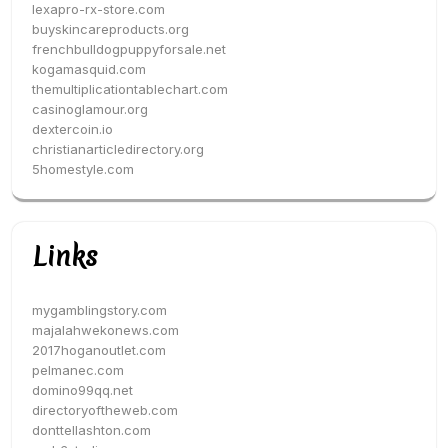
lexapro-rx-store.com
buyskincareproducts.org
frenchbulldogpuppyforsale.net
kogamasquid.com
themultiplicationtablechart.com
casinoglamour.org
dextercoin.io
christianarticledirectory.org
5homestyle.com
Links
mygamblingstory.com
majalahwekonews.com
2017hoganoutlet.com
pelmanec.com
domino99qq.net
directoryoftheweb.com
donttellashton.com