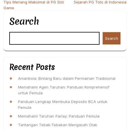
Post
Tips Menang Maksimal di PG Slot
Sejarah PG Toto di Indonesia
Game
navigation
Search
Search
Recent Posts
Amanbola: Bintang Baru dalam Permainan Tradisional
Memahami Agen Taruhan: Panduan Komprehensif
untuk Pemula
Panduan Lengkap Membuka Deposito BCA untuk
Pemula
Memahami Taruhan Parlay: Panduan Pemula
Tantangan Tebak-Tebakan Mengasah Otak