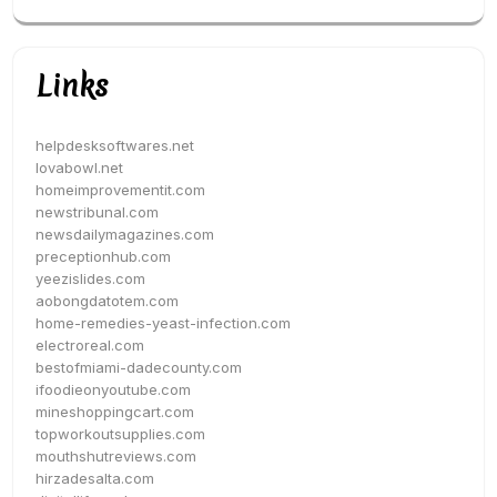
Links
helpdesksoftwares.net
lovabowl.net
homeimprovementit.com
newstribunal.com
newsdailymagazines.com
preceptionhub.com
yeezislides.com
aobongdatotem.com
home-remedies-yeast-infection.com
electroreal.com
bestofmiami-dadecounty.com
ifoodieonyoutube.com
mineshoppingcart.com
topworkoutsupplies.com
mouthshutreviews.com
hirzadesalta.com