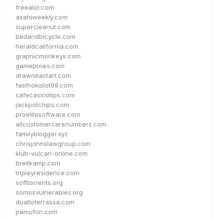
freealot.com
asahiweekly.com
supercleanut.com
bedandbicycle.com
heraldcalifornia.com
graphicmonkeys.com
gamepixies.com
drawneastart.com
fasthokislot88.com
safecasinotips.com
jackpotchips.com
proelitesoftware.com
allcustomercarenumbers.com
familyblogger.xyz
chrisjohnslawgroup.com
klub-vulcan-online.com
breitkamp.com
tripleyresidence.com
softtorrents.org
somosvulnerables.org
duatloterrassa.com
pamufon.com