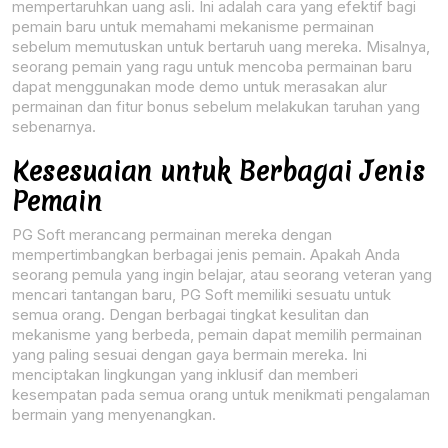
mempertaruhkan uang asli. Ini adalah cara yang efektif bagi
pemain baru untuk memahami mekanisme permainan
sebelum memutuskan untuk bertaruh uang mereka. Misalnya,
seorang pemain yang ragu untuk mencoba permainan baru
dapat menggunakan mode demo untuk merasakan alur
permainan dan fitur bonus sebelum melakukan taruhan yang
sebenarnya.
Kesesuaian untuk Berbagai Jenis
Pemain
PG Soft merancang permainan mereka dengan
mempertimbangkan berbagai jenis pemain. Apakah Anda
seorang pemula yang ingin belajar, atau seorang veteran yang
mencari tantangan baru, PG Soft memiliki sesuatu untuk
semua orang. Dengan berbagai tingkat kesulitan dan
mekanisme yang berbeda, pemain dapat memilih permainan
yang paling sesuai dengan gaya bermain mereka. Ini
menciptakan lingkungan yang inklusif dan memberi
kesempatan pada semua orang untuk menikmati pengalaman
bermain yang menyenangkan.