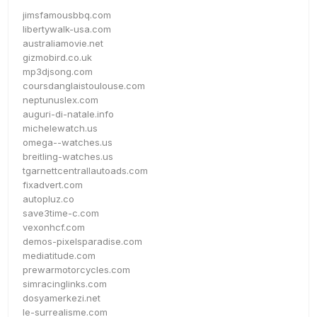
jimsfamousbbq.com
libertywalk-usa.com
australiamovie.net
gizmobird.co.uk
mp3djsong.com
coursdanglaistoulouse.com
neptunuslex.com
auguri-di-natale.info
michelewatch.us
omega--watches.us
breitling-watches.us
tgarnettcentrallautoads.com
fixadvert.com
autopluz.co
save3time-c.com
vexonhcf.com
demos-pixelsparadise.com
mediatitude.com
prewarmotorcycles.com
simracinglinks.com
dosyamerkezi.net
le-surrealisme.com