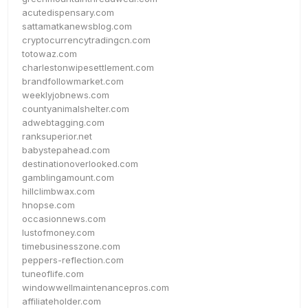
acutedispensary.com
sattamatkanewsblog.com
cryptocurrencytradingcn.com
totowaz.com
charlestonwipesettlement.com
brandfollowmarket.com
weeklyjobnews.com
countyanimalshelter.com
adwebtagging.com
ranksuperior.net
babystepahead.com
destinationoverlooked.com
gamblingamount.com
hillclimbwax.com
hnopse.com
occasionnews.com
lustofmoney.com
timebusinesszone.com
peppers-reflection.com
tuneoflife.com
windowwellmaintenancepros.com
affiliateholder.com