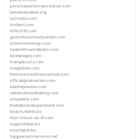
porscheperformancedrive.com
tamethekraken.org
lutzinator.com
ondasrl.com
blife2016.com
glutenfreesnowboarder.com
lizmorrowdesign.com
healwithcannabidiol.com
kioskpages.com
trianglecurry.com
imagedum.com
thetowerswellnessretreat.com
officialgelatostrain.com
kaethejeweler.com
sattamatkasattaking.com
onepetlife.com
thebillboardexperiment.com
beachufabet.biz
mon-tresse-de-lit.com
sugarufabet.biz
boxufabet.biz
topgearautoservices.net