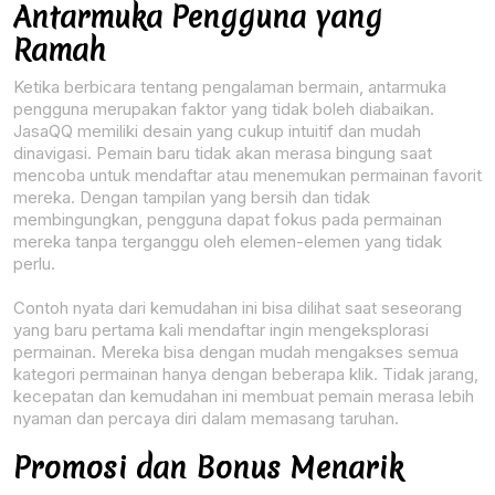
Antarmuka Pengguna yang
Ramah
Ketika berbicara tentang pengalaman bermain, antarmuka
pengguna merupakan faktor yang tidak boleh diabaikan.
JasaQQ memiliki desain yang cukup intuitif dan mudah
dinavigasi. Pemain baru tidak akan merasa bingung saat
mencoba untuk mendaftar atau menemukan permainan favorit
mereka. Dengan tampilan yang bersih dan tidak
membingungkan, pengguna dapat fokus pada permainan
mereka tanpa terganggu oleh elemen-elemen yang tidak
perlu.
Contoh nyata dari kemudahan ini bisa dilihat saat seseorang
yang baru pertama kali mendaftar ingin mengeksplorasi
permainan. Mereka bisa dengan mudah mengakses semua
kategori permainan hanya dengan beberapa klik. Tidak jarang,
kecepatan dan kemudahan ini membuat pemain merasa lebih
nyaman dan percaya diri dalam memasang taruhan.
Promosi dan Bonus Menarik