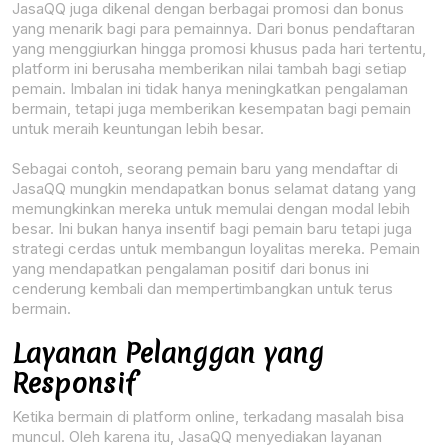
JasaQQ juga dikenal dengan berbagai promosi dan bonus
yang menarik bagi para pemainnya. Dari bonus pendaftaran
yang menggiurkan hingga promosi khusus pada hari tertentu,
platform ini berusaha memberikan nilai tambah bagi setiap
pemain. Imbalan ini tidak hanya meningkatkan pengalaman
bermain, tetapi juga memberikan kesempatan bagi pemain
untuk meraih keuntungan lebih besar.
Sebagai contoh, seorang pemain baru yang mendaftar di
JasaQQ mungkin mendapatkan bonus selamat datang yang
memungkinkan mereka untuk memulai dengan modal lebih
besar. Ini bukan hanya insentif bagi pemain baru tetapi juga
strategi cerdas untuk membangun loyalitas mereka. Pemain
yang mendapatkan pengalaman positif dari bonus ini
cenderung kembali dan mempertimbangkan untuk terus
bermain.
Layanan Pelanggan yang
Responsif
Ketika bermain di platform online, terkadang masalah bisa
muncul. Oleh karena itu, JasaQQ menyediakan layanan