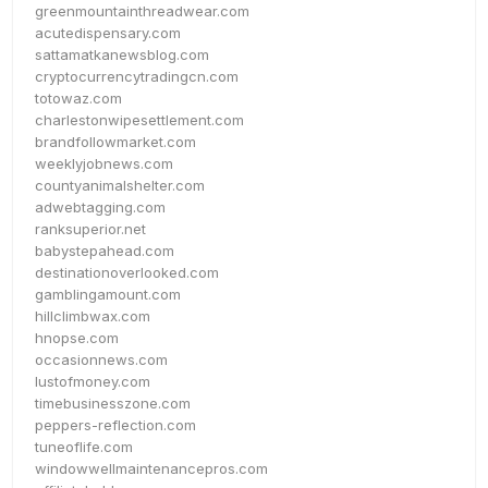
greenmountainthreadwear.com
acutedispensary.com
sattamatkanewsblog.com
cryptocurrencytradingcn.com
totowaz.com
charlestonwipesettlement.com
brandfollowmarket.com
weeklyjobnews.com
countyanimalshelter.com
adwebtagging.com
ranksuperior.net
babystepahead.com
destinationoverlooked.com
gamblingamount.com
hillclimbwax.com
hnopse.com
occasionnews.com
lustofmoney.com
timebusinesszone.com
peppers-reflection.com
tuneoflife.com
windowwellmaintenancepros.com