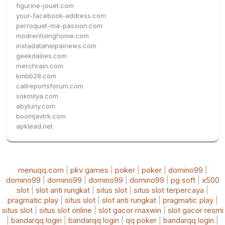
figurine-jouet.com
your-facebook-address.com
perroquet-ma-passion.com
modrenlivinghome.com
instadatahelpainews.com
geekdailies.com
merchrain.com
kmbb28.com
callreportsforum.com
sokmilya.com
abyluny.com
boomjavtrk.com
apklead.net
menuqq.com
|
pkv games
|
poker
|
poker
|
domino99
|
domino99
|
domino99
|
domino99
|
domino99
|
pg soft
|
x500
slot
|
slot anti rungkat
|
situs slot
|
situs slot terpercaya
|
pragmatic play
|
situs slot
|
slot anti rungkat
|
pragmatic play
|
situs slot
|
situs slot online
|
slot gacor maxwin
|
slot gacor resmi
|
bandarqq login
|
bandarqq login
|
qq poker
|
bandarqq login
|