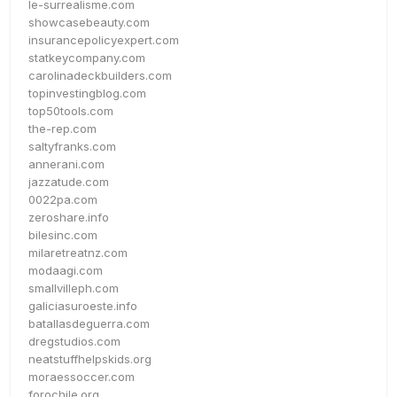
le-surrealisme.com
showcasebeauty.com
insurancepolicyexpert.com
statkeycompany.com
carolinadeckbuilders.com
topinvestingblog.com
top50tools.com
the-rep.com
saltyfranks.com
annerani.com
jazzatude.com
0022pa.com
zeroshare.info
bilesinc.com
milaretreatnz.com
modaagi.com
smallvilleph.com
galiciasuroeste.info
batallasdeguerra.com
dregstudios.com
neatstuffhelpskids.org
moraessoccer.com
forochile.org