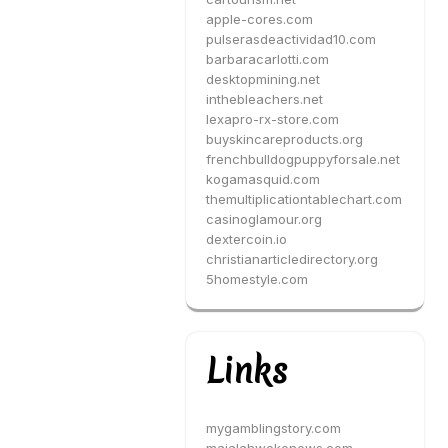
apple-cores.com
pulserasdeactividad10.com
barbaracarlotti.com
desktopmining.net
inthebleachers.net
lexapro-rx-store.com
buyskincareproducts.org
frenchbulldogpuppyforsale.net
kogamasquid.com
themultiplicationtablechart.com
casinoglamour.org
dextercoin.io
christianarticledirectory.org
5homestyle.com
Links
mygamblingstory.com