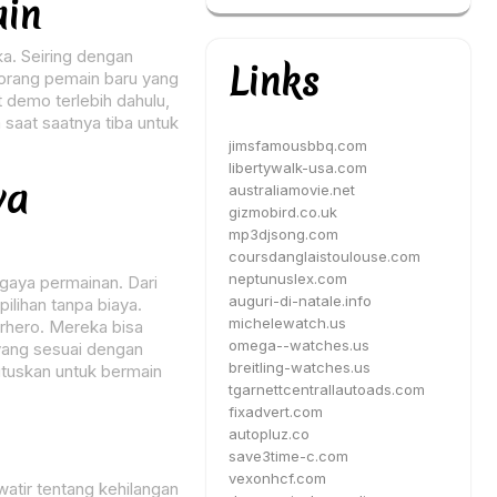
ain
a. Seiring dengan
Links
eorang pemain baru yang
 demo terlebih dahulu,
saat saatnya tiba untuk
jimsfamousbbq.com
libertywalk-usa.com
ya
australiamovie.net
gizmobird.co.uk
mp3djsong.com
coursdanglaistoulouse.com
neptunuslex.com
gaya permainan. Dari
auguri-di-natale.info
ilihan tanpa biaya.
michelewatch.us
rhero. Mereka bisa
omega--watches.us
yang sesuai dengan
breitling-watches.us
tuskan untuk bermain
tgarnettcentrallautoads.com
fixadvert.com
autopluz.co
save3time-c.com
vexonhcf.com
watir tentang kehilangan