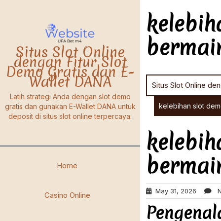
Skip
kelebih
to
content
bermai
Situs Slot Online
dengan Fitur Slot
Demo Gratis dan E-
Wallet DANA
Situs Slot Online de
Latih strategi Anda dengan slot demo
kelebihan slot dem
gratis dan gunakan E-Wallet DANA untuk
deposit di situs slot online terpercaya.
kelebih
bermai
Home
May 31, 2026
No
Casino Online
Pengenal