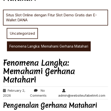
Situs Slot Online dengan Fitur Slot Demo Gratis dan E-
Wallet DANA
Uncategorized
Fenomena Langka: Memahami Gerhana Matahari
Fenomena Langka:
Memahami Gerhana
Matahari
February 2,
No
2026
Comments
admin@websiteufabetm4.com
Pengenalan Gerhana Matahari