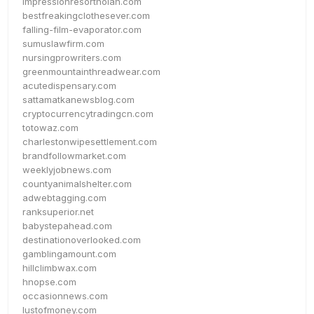
impressionresorthoian.com
bestfreakingclothesever.com
falling-film-evaporator.com
sumuslawfirm.com
nursingprowriters.com
greenmountainthreadwear.com
acutedispensary.com
sattamatkanewsblog.com
cryptocurrencytradingcn.com
totowaz.com
charlestonwipesettlement.com
brandfollowmarket.com
weeklyjobnews.com
countyanimalshelter.com
adwebtagging.com
ranksuperior.net
babystepahead.com
destinationoverlooked.com
gamblingamount.com
hillclimbwax.com
hnopse.com
occasionnews.com
lustofmoney.com