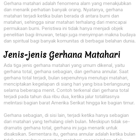
Gerhana matahari adalah fenomena alam yang menakjubkan
dan menarik perhatian banyak orang. Nyatanya, gerhana
matahari terjadi ketika bulan berada di antara bumi dan
matahari, sehingga sinar matahari terhalang dari mencapai
permukaan bumi. Peristiwa ini tidak hanya menjadi objek
penelitian bagi ilmuwan, tetapi juga menyimpan makna budaya
dan spiritual bagi banyak komunitas di berbagai belahan dunia.
Jenis-jenis Gerhana Matahari
Ada tiga jenis gerhana matahari yang umum dikenal, yaitu
gerhana total, gerhana sebagian, dan gerhana annular. Saat
gerhana total terjadi, bulan sepenuhnya menutupi matahari,
menciptakan kegelapan di siang hari yang bisa berlangsung
selama beberapa menit. Contoh terkenal dari gerhana total
terjadi pada tahun dua ribu dua, ketika jalur totalitasnya
melintasi bagian barat Amerika Serikat hingga ke bagian timur.
Gerhana sebagian, di sisi lain, terjadi ketika hanya sebagian
dari matahari yang terhalang oleh bulan. Meskipun tidak se-
dramatis gerhana total, gerhana ini juga menarik untuk
disaksikan. Sementara itu, gerhana annular adalah ketika bulan