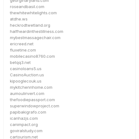
georginaryland.com
roseandbasil.com
thewhitewhitelights.com
atdhe.ws
heckrodtwetland.org
halfheardinthestillness.com
mybestmassagechair.com
ericreed.net
fluxetine.com
mobilecasino8760.com
betqq3.net
casinoloans5.us
CasinoAuction.us
kipooglecouk.us
mykitchennhome.com
aumoulinvert.com
thefoodiepassport.com
superwindowproject.com
papibakigrafo.com
icanhazjs.com
canimpact.org
goviralstudy.com
cartourism.net