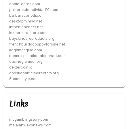
apple-cores.com
pulserasdeactividad10.com
barbaracarlotti.com
desktopmining.net
inthebleachers.net
lexapro-rx-store.com
buyskincareproducts.org
frenchbulldogpuppyforsale.net
kogamasquid.com
themultiplicationtablechart.com
casinoglamour.org
dextercoin.io
christianarticledirectory.org
5homestyle.com
Links
mygamblingstory.com
majalahwekonews.com