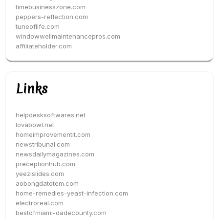
timebusinesszone.com
peppers-reflection.com
tuneoflife.com
windowwellmaintenancepros.com
affiliateholder.com
Links
helpdesksoftwares.net
lovabowl.net
homeimprovementit.com
newstribunal.com
newsdailymagazines.com
preceptionhub.com
yeezislides.com
aobongdatotem.com
home-remedies-yeast-infection.com
electroreal.com
bestofmiami-dadecounty.com