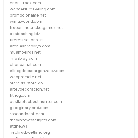
chart-track.com
wonderfultraveling.com
promocioname.net
wimaxworld.com
freeonlinecricketgames.net
bestcashing.biz
firerestrictions.us
archiesbrooklyn.com
muambeiros.net
infozblog.com
chonbaihat.com
elblogdeoscargonzalez.com
webpromote.net
steroids-store.co
arteydecoracion.net
fithog.com
bestlaptopbestmonitor.com
georginaryland.com
roseandbasil.com
thewhitewhitelights.com
atdhe.ws
heckrodtwetland.org