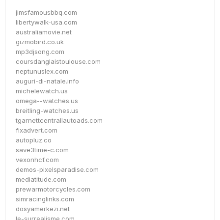
jimsfamousbbq.com
libertywalk-usa.com
australiamovie.net
gizmobird.co.uk
mp3djsong.com
coursdanglaistoulouse.com
neptunuslex.com
auguri-di-natale.info
michelewatch.us
omega--watches.us
breitling-watches.us
tgarnettcentrallautoads.com
fixadvert.com
autopluz.co
save3time-c.com
vexonhcf.com
demos-pixelsparadise.com
mediatitude.com
prewarmotorcycles.com
simracinglinks.com
dosyamerkezi.net
le-surrealisme.com