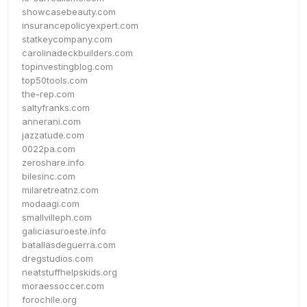
showcasebeauty.com
insurancepolicyexpert.com
statkeycompany.com
carolinadeckbuilders.com
topinvestingblog.com
top50tools.com
the-rep.com
saltyfranks.com
annerani.com
jazzatude.com
0022pa.com
zeroshare.info
bilesinc.com
milaretreatnz.com
modaagi.com
smallvilleph.com
galiciasuroeste.info
batallasdeguerra.com
dregstudios.com
neatstuffhelpskids.org
moraessoccer.com
forochile.org