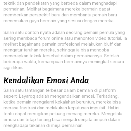
teknik dan pendekatan yang berbeda dalam menghadapi
permainan. Melihat bagaimana mereka bermain dapat
memberikan perspektif baru dan membantu pemain baru
menemukan gaya bermain yang sesuai dengan mereka.
Salah satu contoh nyata adalah seorang pemain pemula yang
sering membaca forum online atau menonton video tutorial. Ia
melihat bagaimana pemain profesional melakukan bluff dan
mengatur taruhan mereka, sehingga ia bisa mencoba
menerapkan teknik tersebut dalam permainannya. Setelah
beberapa waktu, kemampuan bermainnya meningkat secara
signifikan.
Kendalikan Emosi Anda
Salah satu tantangan terbesar dalam bermain di platform
seperti Layarqq adalah mengendalikan emosi. Terkadang,
ketika pemain mengalami kekalahan beruntun, mereka bisa
merasa frustrasi dan melakukan keputusan impulsif. Hal ini
tentu dapat merugikan peluang menang mereka. Mengelola
emosi dan tetap tenang bisa menjadi senjata ampuh dalam
menghadapi tekanan di meja permainan.