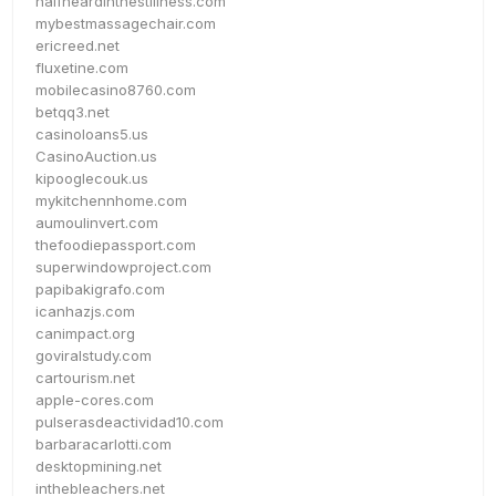
halfheardinthestillness.com
mybestmassagechair.com
ericreed.net
fluxetine.com
mobilecasino8760.com
betqq3.net
casinoloans5.us
CasinoAuction.us
kipooglecouk.us
mykitchennhome.com
aumoulinvert.com
thefoodiepassport.com
superwindowproject.com
papibakigrafo.com
icanhazjs.com
canimpact.org
goviralstudy.com
cartourism.net
apple-cores.com
pulserasdeactividad10.com
barbaracarlotti.com
desktopmining.net
inthebleachers.net