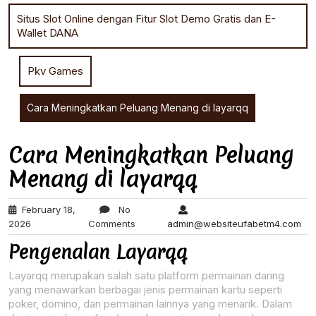
Situs Slot Online dengan Fitur Slot Demo Gratis dan E-
Wallet DANA
Pkv Games
Cara Meningkatkan Peluang Menang di layarqq
Cara Meningkatkan Peluang
Menang di layarqq
February 18,
No
2026
Comments
admin@websiteufabetm4.com
Pengenalan Layarqq
Layarqq merupakan salah satu platform permainan daring
yang menawarkan berbagai jenis permainan kartu seperti
poker, domino, dan permainan lainnya yang menarik. Dalam