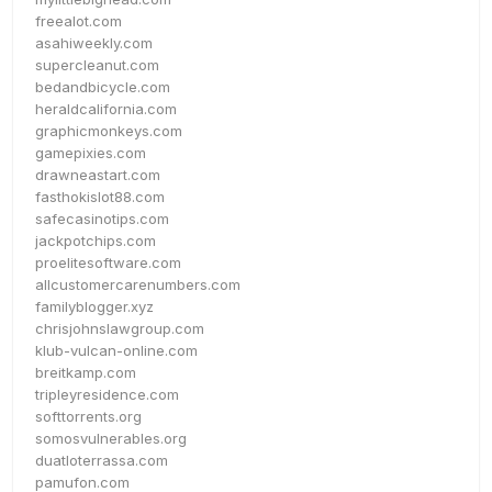
freealot.com
asahiweekly.com
supercleanut.com
bedandbicycle.com
heraldcalifornia.com
graphicmonkeys.com
gamepixies.com
drawneastart.com
fasthokislot88.com
safecasinotips.com
jackpotchips.com
proelitesoftware.com
allcustomercarenumbers.com
familyblogger.xyz
chrisjohnslawgroup.com
klub-vulcan-online.com
breitkamp.com
tripleyresidence.com
softtorrents.org
somosvulnerables.org
duatloterrassa.com
pamufon.com