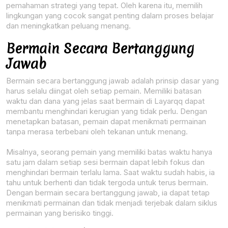
pemahaman strategi yang tepat. Oleh karena itu, memilih
lingkungan yang cocok sangat penting dalam proses belajar
dan meningkatkan peluang menang.
Bermain Secara Bertanggung
Jawab
Bermain secara bertanggung jawab adalah prinsip dasar yang
harus selalu diingat oleh setiap pemain. Memiliki batasan
waktu dan dana yang jelas saat bermain di Layarqq dapat
membantu menghindari kerugian yang tidak perlu. Dengan
menetapkan batasan, pemain dapat menikmati permainan
tanpa merasa terbebani oleh tekanan untuk menang.
Misalnya, seorang pemain yang memiliki batas waktu hanya
satu jam dalam setiap sesi bermain dapat lebih fokus dan
menghindari bermain terlalu lama. Saat waktu sudah habis, ia
tahu untuk berhenti dan tidak tergoda untuk terus bermain.
Dengan bermain secara bertanggung jawab, ia dapat tetap
menikmati permainan dan tidak menjadi terjebak dalam siklus
permainan yang berisiko tinggi.