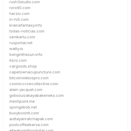
rush3studio.com
roro90.com
herzio.com
in-hi5.com
krainafantasy.info
todas-noticias.com
senikartu.com
rusportal.net
watty.io
livinginthesun.info
itsriz.com
cargoods.shop
capetownacupuncture.com
bitcoinvideospro.com
cosmiccrowcollective.com
alain-jacquet.com
gotisouizakayabakeneko.com
meshpoint.me
spongebob.net
busyboxintl.com
auttayanratchapak.com
postcoffeebarva.com
elteatromilliondollar.com