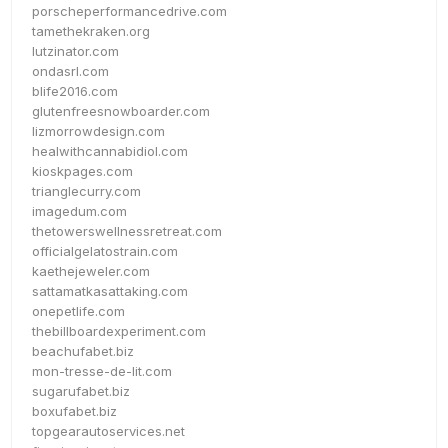
porscheperformancedrive.com
tamethekraken.org
lutzinator.com
ondasrl.com
blife2016.com
glutenfreesnowboarder.com
lizmorrowdesign.com
healwithcannabidiol.com
kioskpages.com
trianglecurry.com
imagedum.com
thetowerswellnessretreat.com
officialgelatostrain.com
kaethejeweler.com
sattamatkasattaking.com
onepetlife.com
thebillboardexperiment.com
beachufabet.biz
mon-tresse-de-lit.com
sugarufabet.biz
boxufabet.biz
topgearautoservices.net