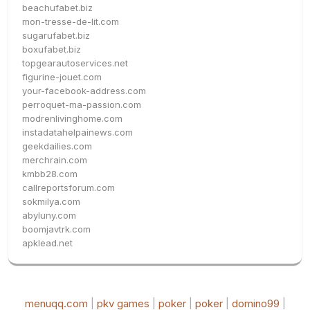
beachufabet.biz
mon-tresse-de-lit.com
sugarufabet.biz
boxufabet.biz
topgearautoservices.net
figurine-jouet.com
your-facebook-address.com
perroquet-ma-passion.com
modrenlivinghome.com
instadatahelpainews.com
geekdailies.com
merchrain.com
kmbb28.com
callreportsforum.com
sokmilya.com
abyluny.com
boomjavtrk.com
apklead.net
menuqq.com
|
pkv games
|
poker
|
poker
|
domino99
|