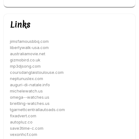
Links
jimsfamousbbq.com
libertywalk-usa.com
australiamovie.net
gizmobird.co.uk
mp3djsong.com
coursdanglaistoulouse.com
neptunuslex.com
auguri-di-natale.info
michelewatch.us
omega--watches.us
breitling-watches.us
tgarnettcentrallautoads.com
fixadvert.com
autopluz.co
save3time-c.com
vexonhcf.com