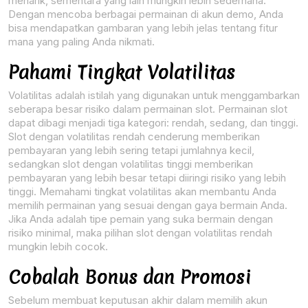
menarik, sementara yang lain mungkin lebih sederhana.
Dengan mencoba berbagai permainan di akun demo, Anda
bisa mendapatkan gambaran yang lebih jelas tentang fitur
mana yang paling Anda nikmati.
Pahami Tingkat Volatilitas
Volatilitas adalah istilah yang digunakan untuk menggambarkan
seberapa besar risiko dalam permainan slot. Permainan slot
dapat dibagi menjadi tiga kategori: rendah, sedang, dan tinggi.
Slot dengan volatilitas rendah cenderung memberikan
pembayaran yang lebih sering tetapi jumlahnya kecil,
sedangkan slot dengan volatilitas tinggi memberikan
pembayaran yang lebih besar tetapi diiringi risiko yang lebih
tinggi. Memahami tingkat volatilitas akan membantu Anda
memilih permainan yang sesuai dengan gaya bermain Anda.
Jika Anda adalah tipe pemain yang suka bermain dengan
risiko minimal, maka pilihan slot dengan volatilitas rendah
mungkin lebih cocok.
Cobalah Bonus dan Promosi
Sebelum membuat keputusan akhir dalam memilih akun