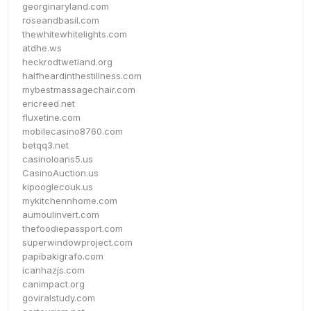
georginaryland.com
roseandbasil.com
thewhitewhitelights.com
atdhe.ws
heckrodtwetland.org
halfheardinthestillness.com
mybestmassagechair.com
ericreed.net
fluxetine.com
mobilecasino8760.com
betqq3.net
casinoloans5.us
CasinoAuction.us
kipooglecouk.us
mykitchennhome.com
aumoulinvert.com
thefoodiepassport.com
superwindowproject.com
papibakigrafo.com
icanhazjs.com
canimpact.org
goviralstudy.com