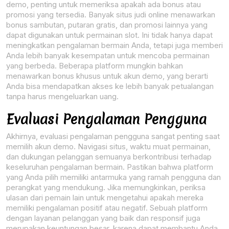
demo, penting untuk memeriksa apakah ada bonus atau
promosi yang tersedia. Banyak situs judi online menawarkan
bonus sambutan, putaran gratis, dan promosi lainnya yang
dapat digunakan untuk permainan slot. Ini tidak hanya dapat
meningkatkan pengalaman bermain Anda, tetapi juga memberi
Anda lebih banyak kesempatan untuk mencoba permainan
yang berbeda. Beberapa platform mungkin bahkan
menawarkan bonus khusus untuk akun demo, yang berarti
Anda bisa mendapatkan akses ke lebih banyak petualangan
tanpa harus mengeluarkan uang.
Evaluasi Pengalaman Pengguna
Akhirnya, evaluasi pengalaman pengguna sangat penting saat
memilih akun demo. Navigasi situs, waktu muat permainan,
dan dukungan pelanggan semuanya berkontribusi terhadap
keseluruhan pengalaman bermain. Pastikan bahwa platform
yang Anda pilih memiliki antarmuka yang ramah pengguna dan
perangkat yang mendukung. Jika memungkinkan, periksa
ulasan dari pemain lain untuk mengetahui apakah mereka
memiliki pengalaman positif atau negatif. Sebuah platform
dengan layanan pelanggan yang baik dan responsif juga
merupakan keuntungan besar, karena dapat membantu Anda