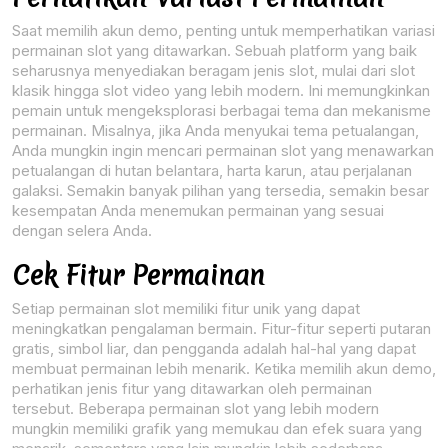
Saat memilih akun demo, penting untuk memperhatikan variasi
permainan slot yang ditawarkan. Sebuah platform yang baik
seharusnya menyediakan beragam jenis slot, mulai dari slot
klasik hingga slot video yang lebih modern. Ini memungkinkan
pemain untuk mengeksplorasi berbagai tema dan mekanisme
permainan. Misalnya, jika Anda menyukai tema petualangan,
Anda mungkin ingin mencari permainan slot yang menawarkan
petualangan di hutan belantara, harta karun, atau perjalanan
galaksi. Semakin banyak pilihan yang tersedia, semakin besar
kesempatan Anda menemukan permainan yang sesuai
dengan selera Anda.
Cek Fitur Permainan
Setiap permainan slot memiliki fitur unik yang dapat
meningkatkan pengalaman bermain. Fitur-fitur seperti putaran
gratis, simbol liar, dan pengganda adalah hal-hal yang dapat
membuat permainan lebih menarik. Ketika memilih akun demo,
perhatikan jenis fitur yang ditawarkan oleh permainan
tersebut. Beberapa permainan slot yang lebih modern
mungkin memiliki grafik yang memukau dan efek suara yang