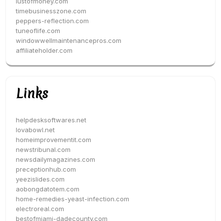
lustofmoney.com
timebusinesszone.com
peppers-reflection.com
tuneoflife.com
windowwellmaintenancepros.com
affiliateholder.com
Links
helpdesksoftwares.net
lovabowl.net
homeimprovementit.com
newstribunal.com
newsdailymagazines.com
preceptionhub.com
yeezislides.com
aobongdatotem.com
home-remedies-yeast-infection.com
electroreal.com
bestofmiami-dadecounty.com