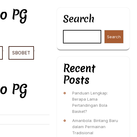
o PG
Search
Search
,
,
SBOBET
Recent
Posts
o PG
Panduan Lengkap:
Berapa Lama
Pertandingan Bola
Basket?
Amanbola: Bintang Baru
dalam Permainan
Tradisional