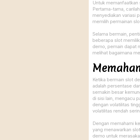
Untuk memanfaatkan s
Pertama-tama, carilah
menyediakan variasi p
memilih permainan sl
Selama bermain, penti
beberapa slot memilik
demo, pemain dapat me
melihat bagaimana me
Memahami
Ketika bermain slot d
adalah persentase dar
semakin besar kemung
di sisi lain, mengacu
dengan volatilitas ti
volatilitas rendah ser
Dengan memahami kedua
yang menawarkan slot
demo untuk merasakan