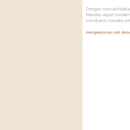
Dengan memanfaatkan sl
Mereka dapat menikmat
membantu mereka untu
Post
mengekplorasi slot dem
navigatio