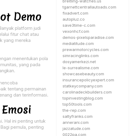
breitling-watches.us
tgarnettcentrallautoads.com
lot Demo
fixadvert.com
autopluz.co
save3time-c.com
anyak platform judi
vexonhcf.com
lui fitur chat atau
demos-pixelsparadise.com
rik yang mereka
mediatitude.com
prewarmotorcycles.com
simracinglinks.com
dengan menentukan pola
dosyamerkezi.net
munitas, yang pada
le-surrealisme.com
angkan.
showcasebeauty.com
insurancepolicyexpert.com
k mencoba
statkeycompany.com
ik tentang permainan
carolinadeckbuilders.com
nang dan terinformasi.
topinvestingblog.com
top50tools.com
 Emosi
the-rep.com
saltyfranks.com
 Hal ini penting untuk
annerani.com
 Bagi pemula, penting
jazzatude.com
0022pa.com