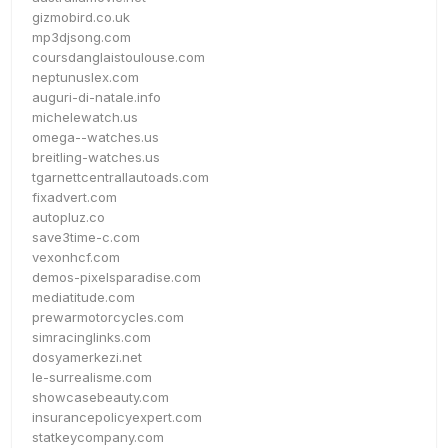
gizmobird.co.uk
mp3djsong.com
coursdanglaistoulouse.com
neptunuslex.com
auguri-di-natale.info
michelewatch.us
omega--watches.us
breitling-watches.us
tgarnettcentrallautoads.com
fixadvert.com
autopluz.co
save3time-c.com
vexonhcf.com
demos-pixelsparadise.com
mediatitude.com
prewarmotorcycles.com
simracinglinks.com
dosyamerkezi.net
le-surrealisme.com
showcasebeauty.com
insurancepolicyexpert.com
statkeycompany.com