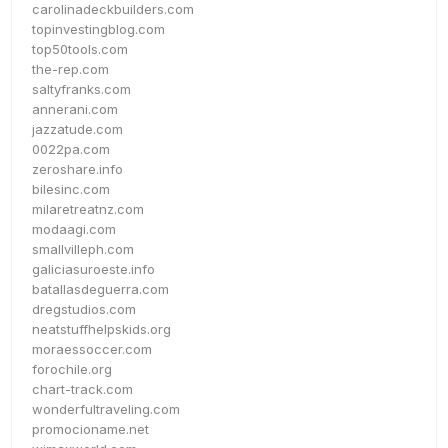
carolinadeckbuilders.com
topinvestingblog.com
top50tools.com
the-rep.com
saltyfranks.com
annerani.com
jazzatude.com
0022pa.com
zeroshare.info
bilesinc.com
milaretreatnz.com
modaagi.com
smallvilleph.com
galiciasuroeste.info
batallasdeguerra.com
dregstudios.com
neatstuffhelpskids.org
moraessoccer.com
forochile.org
chart-track.com
wonderfultraveling.com
promocioname.net