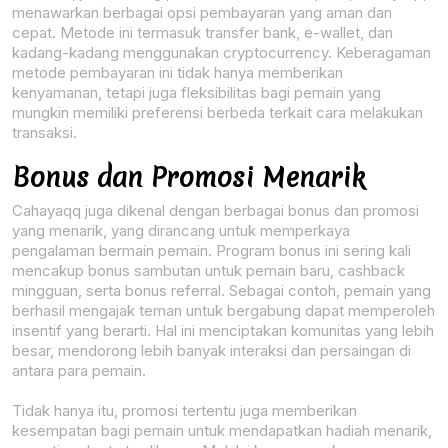
menawarkan berbagai opsi pembayaran yang aman dan
cepat. Metode ini termasuk transfer bank, e-wallet, dan
kadang-kadang menggunakan cryptocurrency. Keberagaman
metode pembayaran ini tidak hanya memberikan
kenyamanan, tetapi juga fleksibilitas bagi pemain yang
mungkin memiliki preferensi berbeda terkait cara melakukan
transaksi.
Bonus dan Promosi Menarik
Cahayaqq juga dikenal dengan berbagai bonus dan promosi
yang menarik, yang dirancang untuk memperkaya
pengalaman bermain pemain. Program bonus ini sering kali
mencakup bonus sambutan untuk pemain baru, cashback
mingguan, serta bonus referral. Sebagai contoh, pemain yang
berhasil mengajak teman untuk bergabung dapat memperoleh
insentif yang berarti. Hal ini menciptakan komunitas yang lebih
besar, mendorong lebih banyak interaksi dan persaingan di
antara para pemain.
Tidak hanya itu, promosi tertentu juga memberikan
kesempatan bagi pemain untuk mendapatkan hadiah menarik,