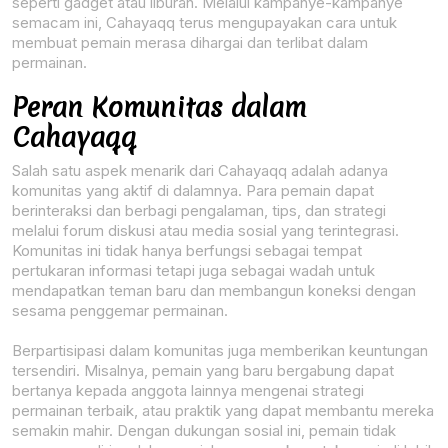
seperti gadget atau liburan. Melalui kampanye-kampanye
semacam ini, Cahayaqq terus mengupayakan cara untuk
membuat pemain merasa dihargai dan terlibat dalam
permainan.
Peran Komunitas dalam
Cahayaqq
Salah satu aspek menarik dari Cahayaqq adalah adanya
komunitas yang aktif di dalamnya. Para pemain dapat
berinteraksi dan berbagi pengalaman, tips, dan strategi
melalui forum diskusi atau media sosial yang terintegrasi.
Komunitas ini tidak hanya berfungsi sebagai tempat
pertukaran informasi tetapi juga sebagai wadah untuk
mendapatkan teman baru dan membangun koneksi dengan
sesama penggemar permainan.
Berpartisipasi dalam komunitas juga memberikan keuntungan
tersendiri. Misalnya, pemain yang baru bergabung dapat
bertanya kepada anggota lainnya mengenai strategi
permainan terbaik, atau praktik yang dapat membantu mereka
semakin mahir. Dengan dukungan sosial ini, pemain tidak