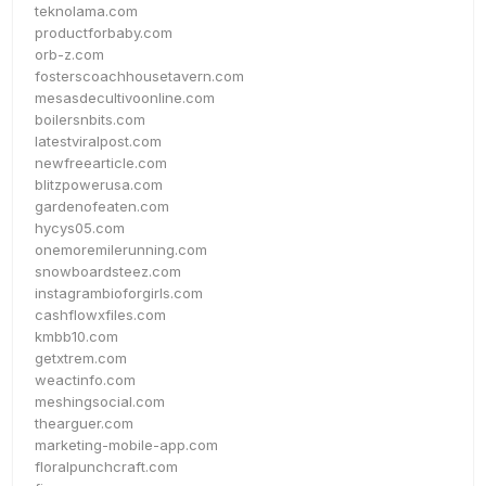
teknolama.com
productforbaby.com
orb-z.com
fosterscoachhousetavern.com
mesasdecultivoonline.com
boilersnbits.com
latestviralpost.com
newfreearticle.com
blitzpowerusa.com
gardenofeaten.com
hycys05.com
onemoremilerunning.com
snowboardsteez.com
instagrambioforgirls.com
cashflowxfiles.com
kmbb10.com
getxtrem.com
weactinfo.com
meshingsocial.com
thearguer.com
marketing-mobile-app.com
floralpunchcraft.com