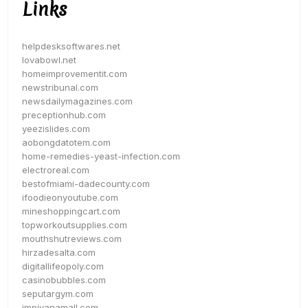
Links
helpdesksoftwares.net
lovabowl.net
homeimprovementit.com
newstribunal.com
newsdailymagazines.com
preceptionhub.com
yeezislides.com
aobongdatotem.com
home-remedies-yeast-infection.com
electroreal.com
bestofmiami-dadecounty.com
ifoodieonyoutube.com
mineshoppingcart.com
topworkoutsupplies.com
mouthshutreviews.com
hirzadesalta.com
digitallifeopoly.com
casinobubbles.com
seputargym.com
impiyanamall.com