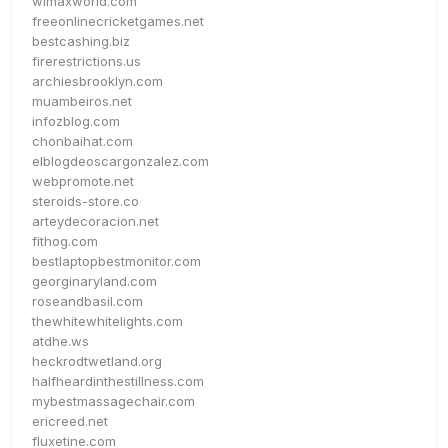
wimaxworld.com
freeonlinecricketgames.net
bestcashing.biz
firerestrictions.us
archiesbrooklyn.com
muambeiros.net
infozblog.com
chonbaihat.com
elblogdeoscargonzalez.com
webpromote.net
steroids-store.co
arteydecoracion.net
fithog.com
bestlaptopbestmonitor.com
georginaryland.com
roseandbasil.com
thewhitewhitelights.com
atdhe.ws
heckrodtwetland.org
halfheardinthestillness.com
mybestmassagechair.com
ericreed.net
fluxetine.com