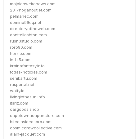
majalahwekonews.com
2017hoganoutlet.com
pelmanec.com
domino99qq.net
directoryoftheweb.com
donttellashton.com
rush3studio.com
roro90.com
herzio.com
in-hi5.com
krainafantasy.info
todas-noticias.com
senikartu.com
rusportal.net
watty.io
livinginthesun.info
itsriz.com
cargoods.shop
capetownacupuncture.com
bitcoinvideospro.com
cosmiccrowcollective.com
alain-jacquet.com