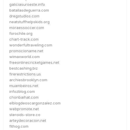
galiciasuroeste.info
batallasdeguerra.com
dregstudios.com
neatstuffhelpskids.org
moraessoccer.com
forochile.org
chart-track.com
wonderfultraveling.com
promocioname.net
wimaxworld.com
freeonlinecricketgames.net
bestcashing.biz
firerestrictions.us
archiesbrooklyn.com
muambeiros.net
infozblog.com
chonbaihat.com
elblogdeoscargonzalez.com
webpromote.net
steroids-store.co
arteydecoracion.net
fithog.com