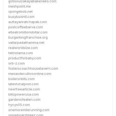
gotisouizakayabakeneko.com
meshpoint.me
spongebob.net
busyboxintl.com
auttayanratchapak.com
postcoffeebarva.com
elteatromilliondollar.com
burgerkingfranchise.org
vallarpadathamma.net
realworldsize.com
teknolama.com
productforbaby.com
orb-z.com
fosterscoachhousetavern.com
mesasdecultivoonline.com
boilersnbits.com
latestviralpost.com
newfreearticle.com
blitzpowerusa.com
gardenofeaten.com
hycys05.com
onemoremilerunning.com
snowboardsteez.com