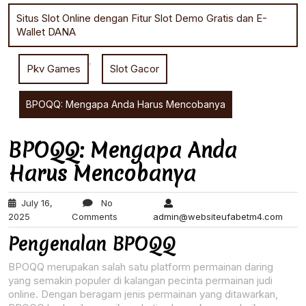
Situs Slot Online dengan Fitur Slot Demo Gratis dan E-
Wallet DANA
,
Pkv Games
Slot Gacor
BPOQQ: Mengapa Anda Harus Mencobanya
BPOQQ: Mengapa Anda
Harus Mencobanya
July 16,
No
2025
Comments
admin@websiteufabetm4.com
Pengenalan BPOQQ
BPOQQ merupakan salah satu platform permainan daring
yang semakin populer di kalangan pecinta permainan judi
online. Dengan beragam jenis permainan yang ditawarkan,