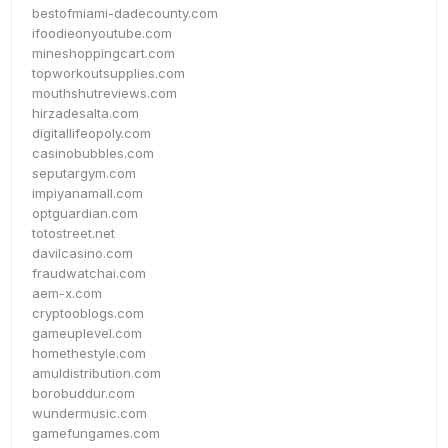
bestofmiami-dadecounty.com
ifoodieonyoutube.com
mineshoppingcart.com
topworkoutsupplies.com
mouthshutreviews.com
hirzadesalta.com
digitallifeopoly.com
casinobubbles.com
seputargym.com
impiyanamall.com
optguardian.com
totostreet.net
davilcasino.com
fraudwatchai.com
aem-x.com
cryptooblogs.com
gameuplevel.com
homethestyle.com
amuldistribution.com
borobuddur.com
wundermusic.com
gamefungames.com