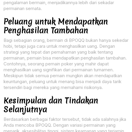
pengalaman bermain, menjadikannya lebih dari sekadar
permainan semata.
Peluang untuk Mendapatkan
Penghasilan Tambahan
Bagi sebagian orang, bermain di BPOQQ bukan hanya sekedar
hobi, tetapi juga cara untuk menghasilkan uang. Dengan
strategi yang tepat dan pemahaman yang baik tentang
permainan, pemain bisa mendapatkan penghasilan tambahan.
Contohnya, seorang pemain poker yang mahir dapat
menghasilkan uang signifikan dari permainan turnamen.
Meskipun tidak semua pemain mungkin akan mendapatkan
keuntungan, peluang untuk menang bisa menjadi daya tarik
tersendiri bagi mereka yang memahami risikonya.
Kesimpulan dan Tindakan
Selanjutnya
Berdasarkan berbagai faktor tersebut, tidak ada salahnya jika
Anda mencoba BPOQQ. Dengan variasi permainan yang
menarik, aksesibilitas tinggi, sistem keamanan yang terjamin,