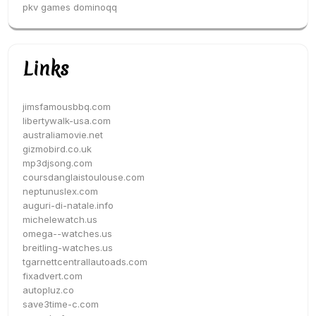
pkv games dominoqq
Links
jimsfamousbbq.com
libertywalk-usa.com
australiamovie.net
gizmobird.co.uk
mp3djsong.com
coursdanglaistoulouse.com
neptunuslex.com
auguri-di-natale.info
michelewatch.us
omega--watches.us
breitling-watches.us
tgarnettcentrallautoads.com
fixadvert.com
autopluz.co
save3time-c.com