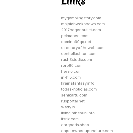
Links
mygamblingstory.com
majalahwekonews.com
2017hoganoutlet.com
pelmanec.com
domino99qq.net
directoryoftheweb.com
donttellashton.com
rush3studio.com
roro90.com
herzio.com
in-hi5.com
krainafantasy.info
todas-noticias.com
senikartu.com
rusportal.net
watty.io
livinginthesun.info
itsriz.com
cargoods.shop
capetownacupuncture.com