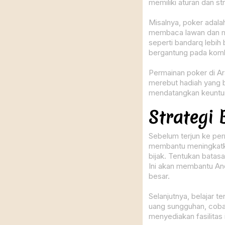
memiliki aturan dan s
Misalnya, poker adal
membaca lawan dan me
seperti bandarq lebih
bergantung pada kombi
Permainan poker di Ar
merebut hadiah yang b
mendatangkan keuntung
Strategi
Sebelum terjun ke pe
membantu meningkatkan
bijak. Tentukan batas
Ini akan membantu And
besar.
Selanjutnya, belajar 
uang sungguhan, cobala
menyediakan fasilitas