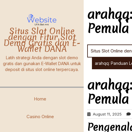
Skip
arahqq
to
content
Pemula
Situs Slot Online
dengan Fitur Slot
Demo Gratis dan E-
Wallet DANA
Situs Slot Online de
Latih strategi Anda dengan slot demo
arahqq: Panduan L
gratis dan gunakan E-Wallet DANA untuk
deposit di situs slot online terpercaya.
arahqq
Pemula
Home
August 11, 2025
Casino Online
Pengenal