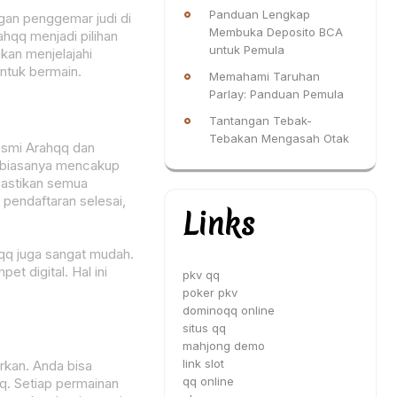
Panduan Lengkap
ngan penggemar judi di
Membuka Deposito BCA
hqq menjadi pilihan
untuk Pemula
akan menjelajahi
untuk bermain.
Memahami Taruhan
Parlay: Panduan Pemula
Tantangan Tebak-
Tebakan Mengasah Otak
esmi Arahqq dan
g biasanya mencakup
 Pastikan semua
 pendaftaran selesai,
Links
hqq juga sangat mudah.
t digital. Hal ini
pkv qq
poker pkv
dominoqq online
situs qq
mahjong demo
link slot
rkan. Anda bisa
qq online
q. Setiap permainan