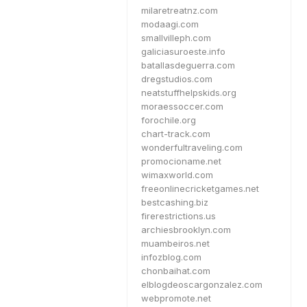
milaretreatnz.com
modaagi.com
smallvilleph.com
galiciasuroeste.info
batallasdeguerra.com
dregstudios.com
neatstuffhelpskids.org
moraessoccer.com
forochile.org
chart-track.com
wonderfultraveling.com
promocioname.net
wimaxworld.com
freeonlinecricketgames.net
bestcashing.biz
firerestrictions.us
archiesbrooklyn.com
muambeiros.net
infozblog.com
chonbaihat.com
elblogdeoscargonzalez.com
webpromote.net