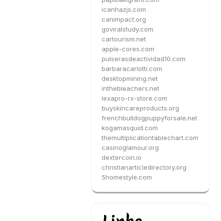
icanhazjs.com
canimpact.org
goviralstudy.com
cartourism.net
apple-cores.com
pulserasdeactividad10.com
barbaracarlotti.com
desktopmining.net
inthebleachers.net
lexapro-rx-store.com
buyskincareproducts.org
frenchbulldogpuppyforsale.net
kogamasquid.com
themultiplicationtablechart.com
casinoglamour.org
dextercoin.io
christianarticledirectory.org
5homestyle.com