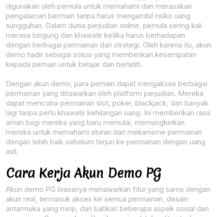
digunakan oleh pemula untuk memahami dan merasakan
pengalaman bermain tanpa harus mengambil risiko uang
sungguhan. Dalam dunia perjudian online, pemula sering kali
merasa bingung dan khawatir ketika harus berhadapan
dengan berbagai permainan dan strategi. Oleh karena itu, akun
demo hadir sebagai solusi yang memberikan kesempatan
kepada pemain untuk belajar dan berlatih.
Dengan akun demo, para pemain dapat mengakses berbagai
permainan yang ditawarkan oleh platform perjudian. Mereka
dapat mencoba permainan slot, poker, blackjack, dan banyak
lagi tanpa perlu khawatir kehilangan uang. Ini memberikan rasa
aman bagi mereka yang baru memulai, memungkinkan
mereka untuk memahami aturan dan mekanisme permainan
dengan lebih baik sebelum terjun ke permainan dengan uang
asli.
Cara Kerja Akun Demo PG
Akun demo PG biasanya menawarkan fitur yang sama dengan
akun real, termasuk akses ke semua permainan, desain
antarmuka yang mirip, dan bahkan beberapa aspek sosial dari