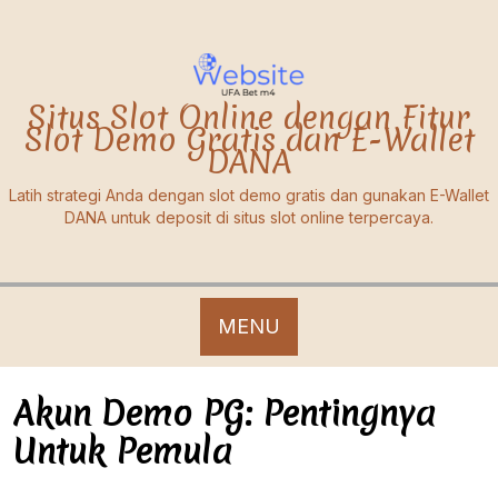
Skip
to
content
Situs Slot Online dengan Fitur
Slot Demo Gratis dan E-Wallet
DANA
Latih strategi Anda dengan slot demo gratis dan gunakan E-Wallet
DANA untuk deposit di situs slot online terpercaya.
MENU
Akun Demo PG: Pentingnya
Untuk Pemula