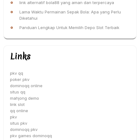
link alternatif bola88 yang aman dan terpercaya
Lama Waktu Permainan Sepak Bola: Apa yang Perlu
Diketahui
Panduan Lengkap Untuk Memilih Depo Slot Terbaik
Links
pkv qq
poker pkv
dominoqq online
situs qq
mahjong demo
link slot
qq online
pkv
situs pkv
dominoqq pkv
pkv games dominoqq