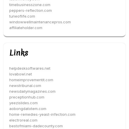
timebusinesszone.com
peppers-reflection.com
tuneoflife.com
windowwellmaintenancepros.com
affiliateholder.com
Links
helpdesksoftwares.net
lovabowl.net
homeimprovementit.com
newstribunal.com
newsdailymagazines.com
preceptionhub.com
yeezislides.com
aobongdatotem.com
home-remedies-yeast-infection.com
electroreal.com
bestofmiami-dadecounty.com